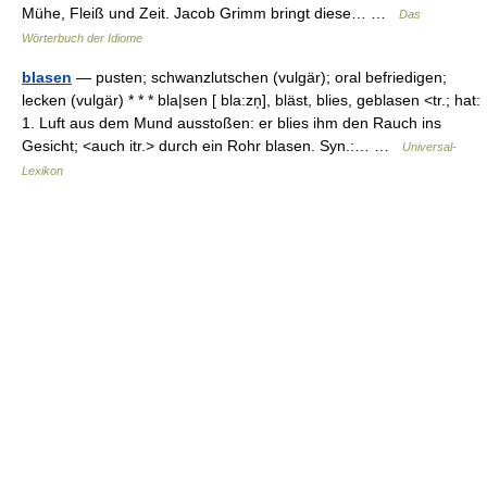
Mühe, Fleiß und Zeit. Jacob Grimm bringt diese… …
Das
Wörterbuch der Idiome
blasen
— pusten; schwanzlutschen (vulgär); oral befriedigen;
lecken (vulgär) * * * bla|sen [ bla:zn̩], bläst, blies, geblasen <tr.; hat:
1. Luft aus dem Mund ausstoßen: er blies ihm den Rauch ins
Gesicht; <auch itr.> durch ein Rohr blasen. Syn.:… …
Universal-
Lexikon