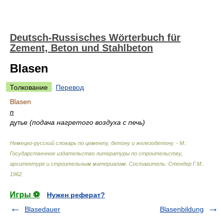
Deutsch-Russisches Wörterbuch für
Zement, Beton und Stahlbeton
Blasen
Толкование
Перевод
Blasen
n
дутье
(подача нагретого воздуха с печь)
Немецко-русский словарь по цементу, бетону и железобетону. - М.:
Государственное издательство литературы по строительству,
архитектуре и строительным материалам
.
Составитель: Стендер Г.М.
.
1962
.
Игры ⚽
Нужен реферат?
Blasedauer
Blasenbildung