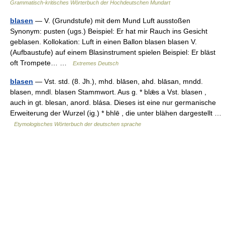
Grammatisch-kritisches Wörterbuch der Hochdeutschen Mundart
blasen
— V. (Grundstufe) mit dem Mund Luft ausstoßen
Synonym: pusten (ugs.) Beispiel: Er hat mir Rauch ins Gesicht
geblasen. Kollokation: Luft in einen Ballon blasen blasen V.
(Aufbaustufe) auf einem Blasinstrument spielen Beispiel: Er bläst
oft Trompete… …
Extremes Deutsch
blasen
— Vst. std. (8. Jh.), mhd. blāsen, ahd. blāsan, mndd.
blasen, mndl. blasen Stammwort. Aus g. * blǣs a Vst. blasen ,
auch in gt. blesan, anord. blása. Dieses ist eine nur germanische
Erweiterung der Wurzel (ig.) * bhlē , die unter blähen dargestellt …
Etymologisches Wörterbuch der deutschen sprache