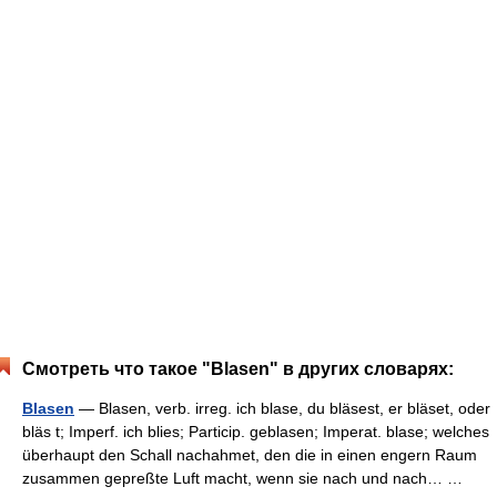
Смотреть что такое "Blasen" в других словарях:
Blasen
— Blasen, verb. irreg. ich blase, du bläsest, er bläset, oder
bläs t; Imperf. ich blies; Particip. geblasen; Imperat. blase; welches
überhaupt den Schall nachahmet, den die in einen engern Raum
zusammen gepreßte Luft macht, wenn sie nach und nach… …