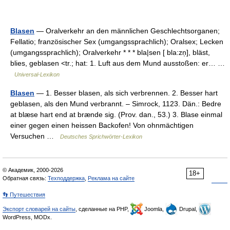
Blasen
— Oralverkehr an den männlichen Geschlechtsorganen;
Fellatio; französischer Sex (umgangssprachlich); Oralsex; Lecken
(umgangssprachlich); Oralverkehr * * * bla|sen [ bla:zn̩], bläst,
blies, geblasen <tr.; hat: 1. Luft aus dem Mund ausstoßen: er… …
Universal-Lexikon
Blasen
— 1. Besser blasen, als sich verbrennen. 2. Besser hart
geblasen, als den Mund verbrannt. – Simrock, 1123. Dän.: Bedre
at blæse hart end at brænde sig. (Prov. dan., 53.) 3. Blase einmal
einer gegen einen heissen Backofen! Von ohnmächtigen
Versuchen …
Deutsches Sprichwörter-Lexikon
© Академик, 2000-2026
18+
Обратная связь:
Техподдержка
,
Реклама на сайте
👣 Путешествия
Экспорт словарей на сайты
, сделанные на PHP,
Joomla,
Drupal,
WordPress, MODx.