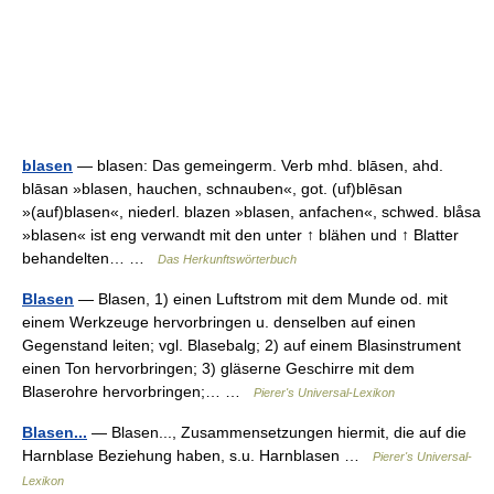
blasen
— blasen: Das gemeingerm. Verb mhd. blāsen, ahd.
blāsan »blasen, hauchen, schnauben«, got. (uf)blēsan
»(auf)blasen«, niederl. blazen »blasen, anfachen«, schwed. blåsa
»blasen« ist eng verwandt mit den unter ↑ blähen und ↑ Blatter
behandelten… …
Das Herkunftswörterbuch
Blasen
— Blasen, 1) einen Luftstrom mit dem Munde od. mit
einem Werkzeuge hervorbringen u. denselben auf einen
Gegenstand leiten; vgl. Blasebalg; 2) auf einem Blasinstrument
einen Ton hervorbringen; 3) gläserne Geschirre mit dem
Blaserohre hervorbringen;… …
Pierer's Universal-Lexikon
Blasen...
— Blasen..., Zusammensetzungen hiermit, die auf die
Harnblase Beziehung haben, s.u. Harnblasen …
Pierer's Universal-
Lexikon